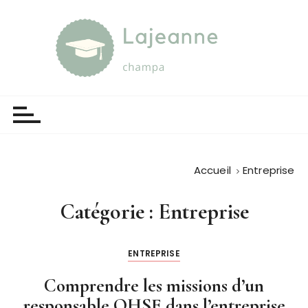
P
a
s
s
e
Lajeanne champa
Guide et orientation
r
a
u
c
o
Accueil
Entreprise
n
t
Catégorie :
Entreprise
e
n
u
ENTREPRISE
Comprendre les missions d’un
responsable QHSE dans l’entreprise