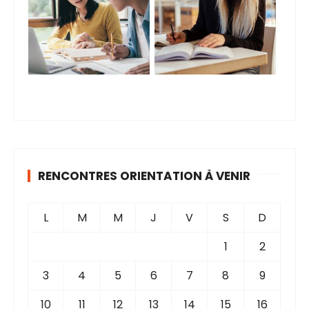
RENCONTRES ORIENTATION À VENIR
L
M
M
J
V
S
D
1
2
3
4
5
6
7
8
9
10
11
12
13
14
15
16