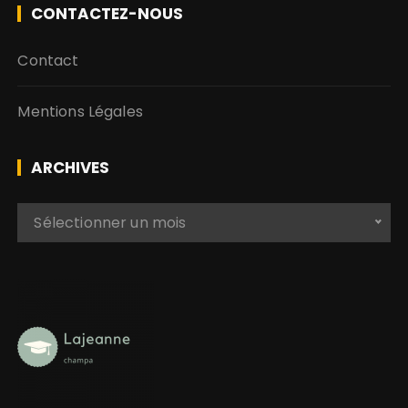
CONTACTEZ-NOUS
Contact
Mentions Légales
ARCHIVES
A
Sélectionner un mois
r
c
h
i
v
e
s