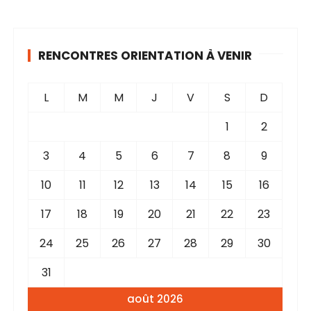
n
s
RENCONTRES ORIENTATION À VENIR
L
M
M
J
V
S
D
1
2
3
4
5
6
7
8
9
10
11
12
13
14
15
16
17
18
19
20
21
22
23
24
25
26
27
28
29
30
31
août 2026