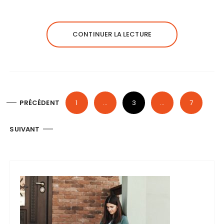
CONTINUER LA LECTURE
P
PRÉCÉDENT
1
…
3
…
7
a
g
SUIVANT
i
n
a
t
i
o