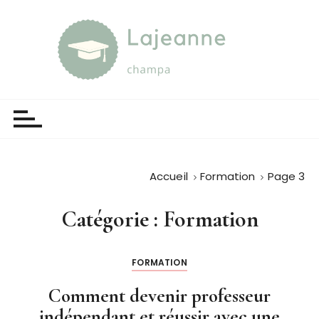
P
a
s
s
e
Lajeanne champa
Guide et orientation
r
a
u
c
o
Accueil
Formation
Page 3
n
t
Catégorie :
Formation
e
n
u
FORMATION
Comment devenir professeur
indépendant et réussir avec une