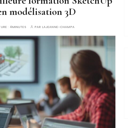
illeure formation SketchUp
en modélisation 3D
TURE :
4MINUTES
PAR
LAJEANNE-CHAMPA