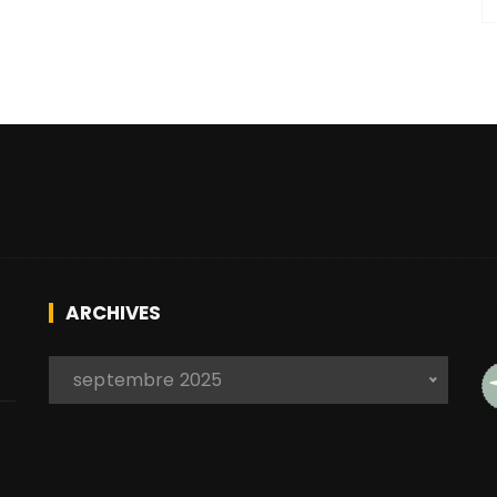
ARCHIVES
A
 septembre 2025 
r
c
h
i