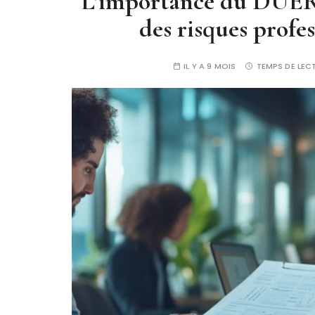
L’importance du DUERP
des risques profe
IL Y A 9 MOIS
TEMPS DE LEC