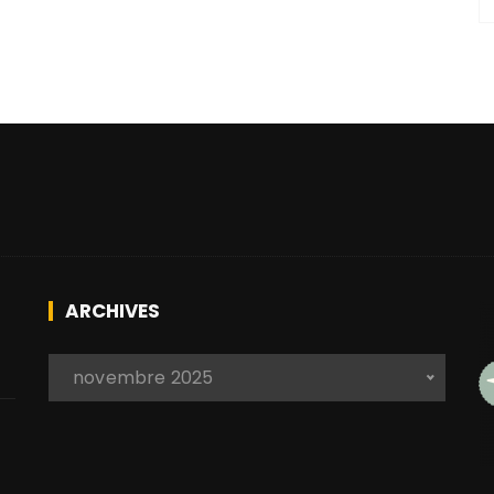
ARCHIVES
A
 novembre 2025 
r
c
h
i