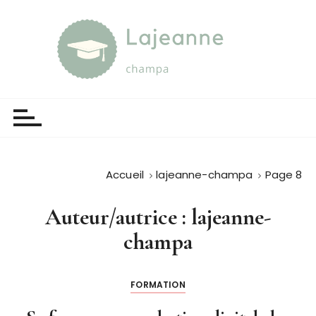
P
a
s
s
e
Lajeanne champa
Guide et orientation
r
a
u
c
o
Accueil
lajeanne-champa
Page 8
n
t
Auteur/autrice :
lajeanne-
e
champa
n
u
FORMATION