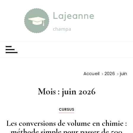
P
a
s
s
e
Lajeanne champa
Guide et orientation
r
a
u
c
o
Accueil
2026
juin
n
t
Mois :
juin 2026
e
n
u
CURSUS
Les conversions de volume en chimie :
méthode simple pour passer de 500