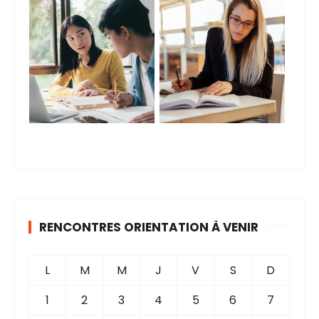
RENCONTRES ORIENTATION À VENIR
L
M
M
J
V
S
D
1
2
3
4
5
6
7