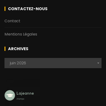
CONTACTEZ-NOUS
Contact
Mentions Légales
ARCHIVES
A
 juin 2026 
r
c
h
i
v
e
s