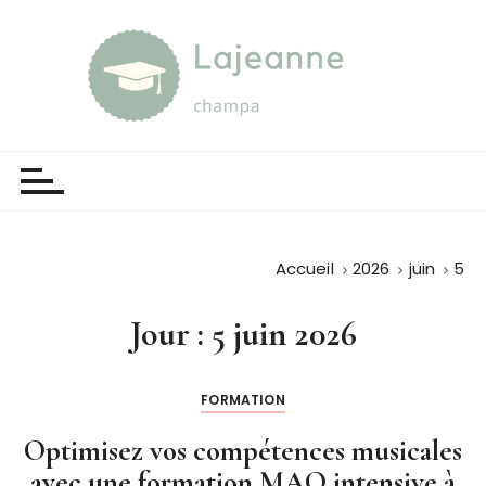
P
a
s
s
e
Lajeanne champa
Guide et orientation
r
a
u
c
o
Accueil
2026
juin
5
n
t
Jour :
5 juin 2026
e
n
u
FORMATION
Optimisez vos compétences musicales
avec une formation MAO intensive à