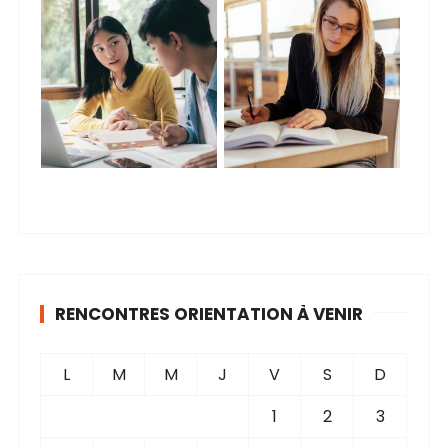
RENCONTRES ORIENTATION À VENIR
L
M
M
J
V
S
D
1
2
3