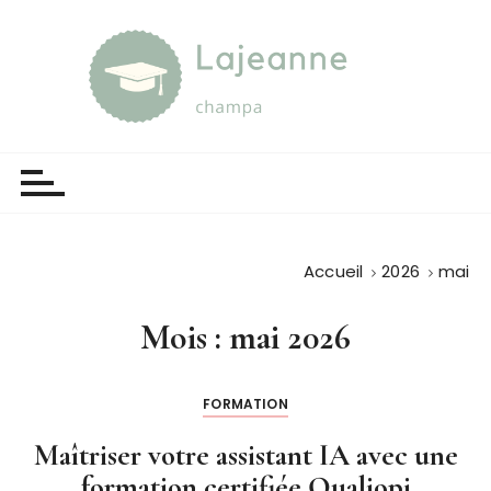
P
a
s
s
e
Lajeanne champa
Guide et orientation
r
a
u
c
o
Accueil
2026
mai
n
t
Mois :
mai 2026
e
n
u
FORMATION
Maîtriser votre assistant IA avec une
formation certifiée Qualiopi