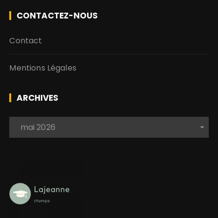
CONTACTEZ-NOUS
Contact
Mentions Légales
ARCHIVES
A
 mai 2026 
r
c
h
i
v
e
s