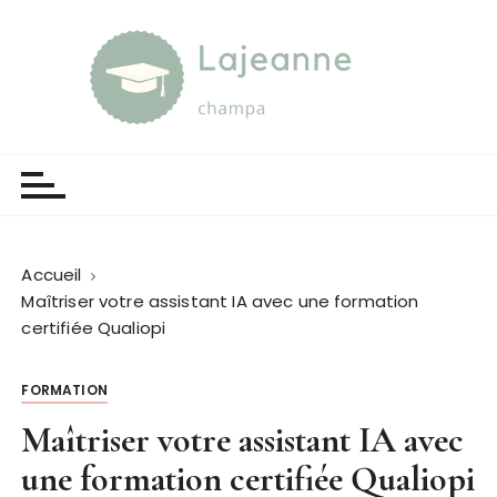
P
a
s
s
e
Lajeanne champa
Guide et orientation
r
a
u
c
o
Accueil
n
Maîtriser votre assistant IA avec une formation
t
certifiée Qualiopi
e
n
FORMATION
u
Maîtriser votre assistant IA avec
une formation certifiée Qualiopi