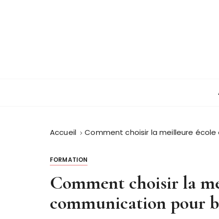
P
a
s
s
e
r
Guide et orientation
Lajeanne champ
a
u
c
o
n
Accueil
Comment choisir la meilleure école
t
e
FORMATION
n
u
Comment choisir la mei
communication pour bo