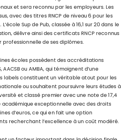
onaux et sera reconnu par les employeurs. Les
rsus, avec des titres RNCP de niveau 6 pour les
L’école Sup de Pub, classée à 16,1 sur 20 dans le
on, délivre ainsi des certificats RNCP reconnus
ur professionnelle de ses diplômes.
taines écoles possèdent des accréditations
S, AACSB ou AMBA, qui témoignent d’une
 labels constituent un véritable atout pour les
nationale ou souhaitent poursuivre leurs études à
versité et classé premier avec une note de 17,4
ce académique exceptionnelle avec des droits
nes d’euros, ce qui en fait une option
ants recherchant l’excellence à un coût modéré.
nt un facteur important dans la décision finale.