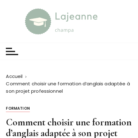
P
a
s
s
e
Lajeanne champa
Guide et orientation
r
a
u
c
o
Accueil
n
Comment choisir une formation d’anglais adaptée à
t
son projet professionnel
e
n
FORMATION
u
Comment choisir une formation
d’anglais adaptée à son projet