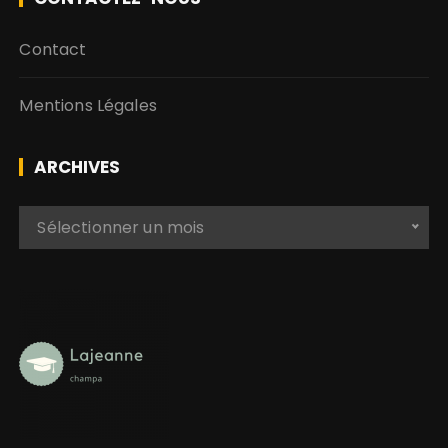
Contact
Mentions Légales
ARCHIVES
A
Sélectionner un mois
r
c
h
i
v
e
s