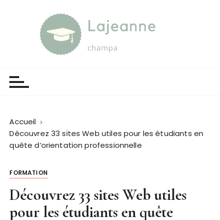
P
a
s
s
e
Lajeanne champa
Guide et orientation
r
a
u
c
o
Accueil
n
Découvrez 33 sites Web utiles pour les étudiants en
t
quête d’orientation professionnelle
e
n
FORMATION
u
Découvrez 33 sites Web utiles
pour les étudiants en quête