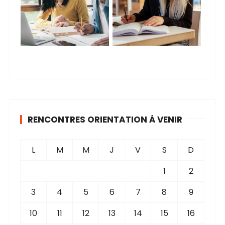
RENCONTRES ORIENTATION À VENIR
L
M
M
J
V
S
D
1
2
3
4
5
6
7
8
9
10
11
12
13
14
15
16