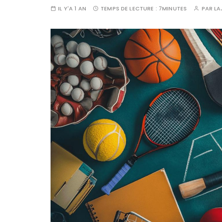
IL Y'A 1 AN
TEMPS DE LECTURE :
7MINUTES
PAR
LA