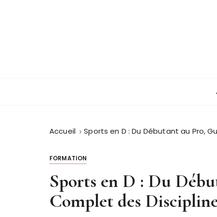
P
a
s
s
e
r
Guide et orientation
Lajeanne champ
a
u
c
o
n
Accueil
Sports en D : Du Débutant au Pro, G
t
e
FORMATION
n
u
Sports en D : Du Débu
Complet des Disciplin