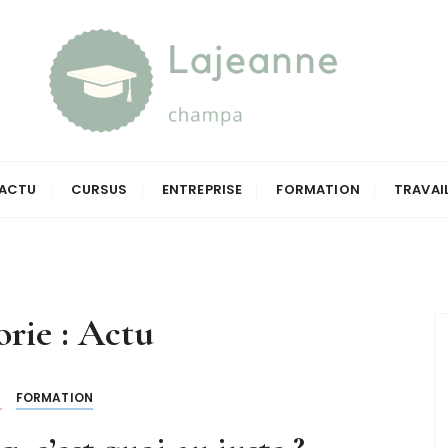
a
ACTU
CURSUS
ENTREPRISE
FORMATION
TRAVAI
rie :
Actu
U
FORMATION