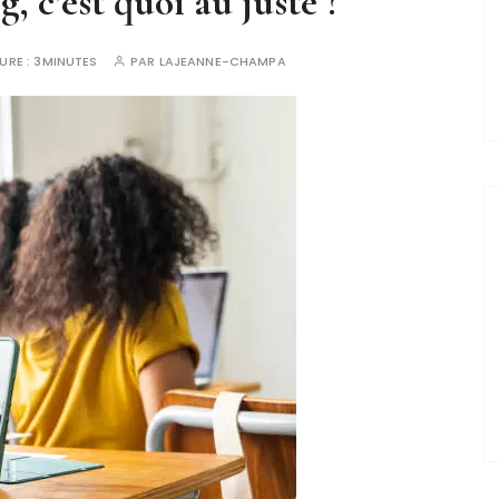
g, c’est quoi au juste ?
URE :
3MINUTES
PAR
LAJEANNE-CHAMPA