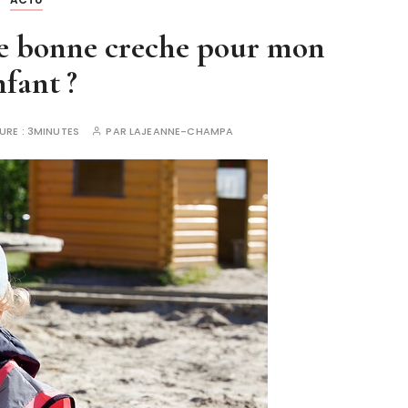
e bonne creche pour mon
nfant ?
URE :
3MINUTES
PAR
LAJEANNE-CHAMPA