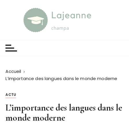
P
a
s
s
e
Lajeanne champa
Guide et orientation
r
a
u
c
o
Accueil
n
L’importance des langues dans le monde moderne
t
e
ACTU
n
u
L’importance des langues dans le
monde moderne