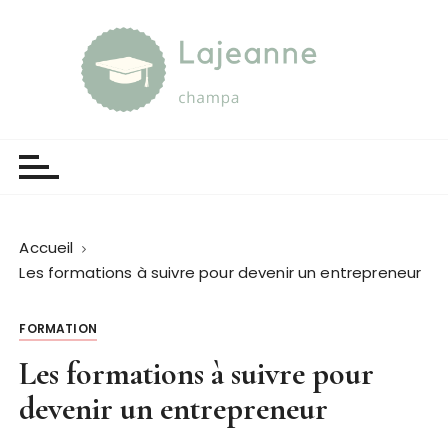
P
a
s
s
e
Lajeanne champa
Guide et orientation
r
a
u
c
o
Accueil
n
Les formations à suivre pour devenir un entrepreneur
t
e
FORMATION
n
u
Les formations à suivre pour
devenir un entrepreneur