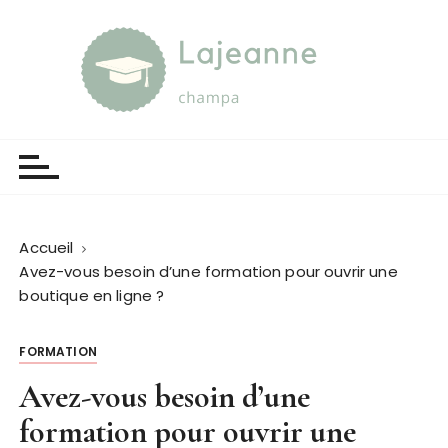
P
a
s
s
e
Lajeanne champa
Guide et orientation
r
a
u
c
o
Accueil
n
Avez-vous besoin d’une formation pour ouvrir une
t
boutique en ligne ?
e
n
FORMATION
u
Avez-vous besoin d’une
formation pour ouvrir une