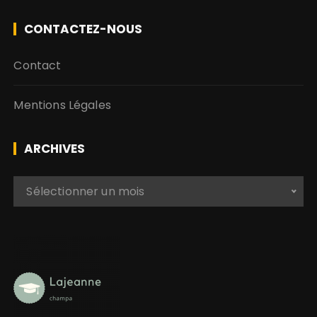
CONTACTEZ-NOUS
Contact
Mentions Légales
ARCHIVES
A
Sélectionner un mois
r
c
h
i
v
e
s