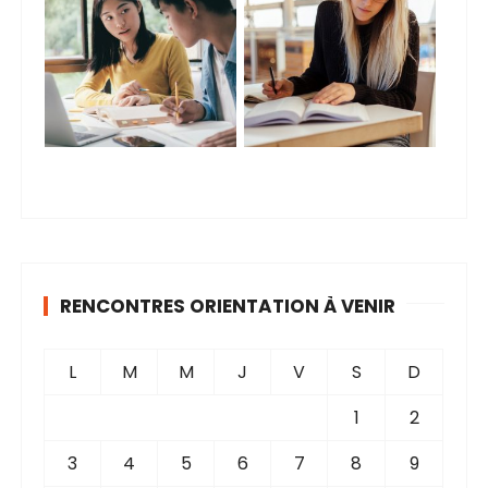
RENCONTRES ORIENTATION À VENIR
L
M
M
J
V
S
D
1
2
3
4
5
6
7
8
9