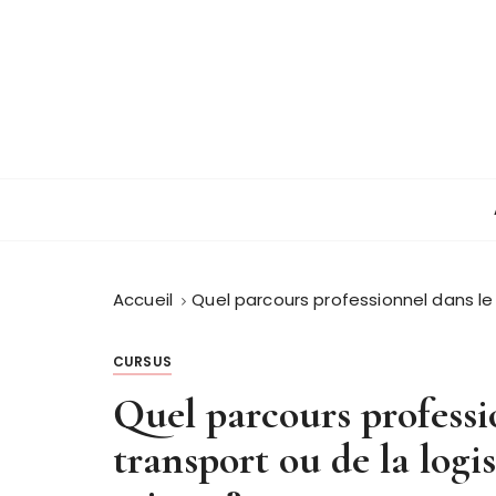
P
a
s
s
e
r
Guide et orientation
Lajeanne champ
a
u
c
o
n
Accueil
Quel parcours professionnel dans le
t
e
CURSUS
n
u
Quel parcours professi
transport ou de la logi