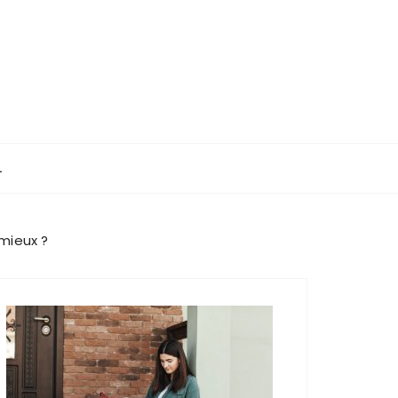
L
 mieux ?