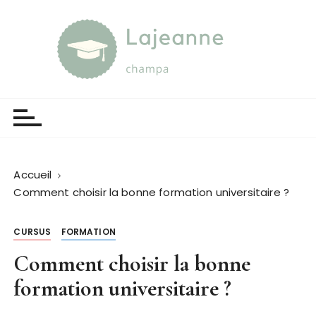
P
a
s
s
e
Lajeanne champa
Guide et orientation
r
a
u
c
o
Accueil
n
Comment choisir la bonne formation universitaire ?
t
e
CURSUS
FORMATION
n
u
Comment choisir la bonne
formation universitaire ?