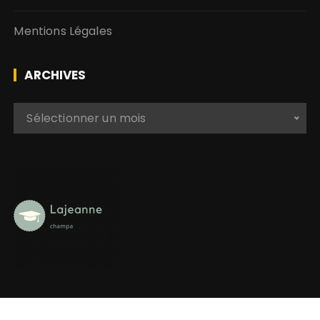
Mentions Légales
ARCHIVES
A
Sélectionner un mois
r
c
h
i
v
e
s