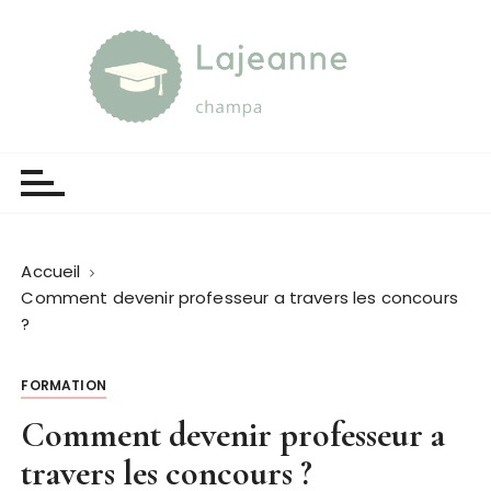
P
a
s
s
e
Lajeanne champa
Guide et orientation
r
a
u
c
o
Accueil
n
Comment devenir professeur a travers les concours
t
?
e
n
FORMATION
u
Comment devenir professeur a
travers les concours ?