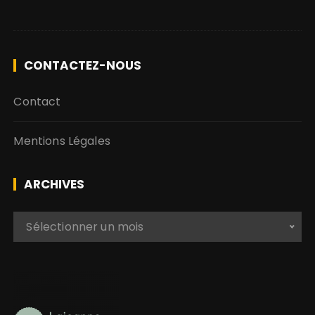
CONTACTEZ-NOUS
Contact
Mentions Légales
ARCHIVES
A
Sélectionner un mois
r
c
h
i
v