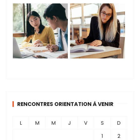
RENCONTRES ORIENTATION À VENIR
L
M
M
J
V
S
D
1
2