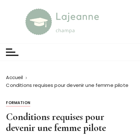
P
a
s
s
e
Lajeanne champa
Guide et orientation
r
a
u
c
o
Accueil
n
Conditions requises pour devenir une femme pilote
t
e
FORMATION
n
u
Conditions requises pour
devenir une femme pilote