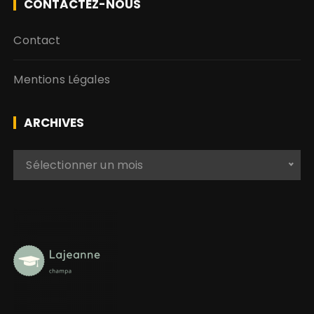
CONTACTEZ-NOUS
Contact
Mentions Légales
ARCHIVES
A
Sélectionner un mois
r
c
h
i
v
e
s