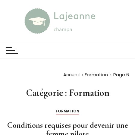
P
a
s
s
e
Lajeanne champa
Guide et orientation
r
a
u
c
o
Accueil
Formation
Page 6
n
t
Catégorie :
Formation
e
n
u
FORMATION
Conditions requises pour devenir une
femme pilote