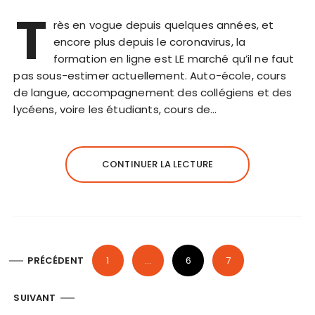
T
rès en vogue depuis quelques années, et
encore plus depuis le coronavirus, la
formation en ligne est LE marché qu’il ne faut
pas sous-estimer actuellement. Auto-école, cours
de langue, accompagnement des collégiens et des
lycéens, voire les étudiants, cours de…
CONTINUER LA LECTURE
P
PRÉCÉDENT
1
…
6
7
a
g
SUIVANT