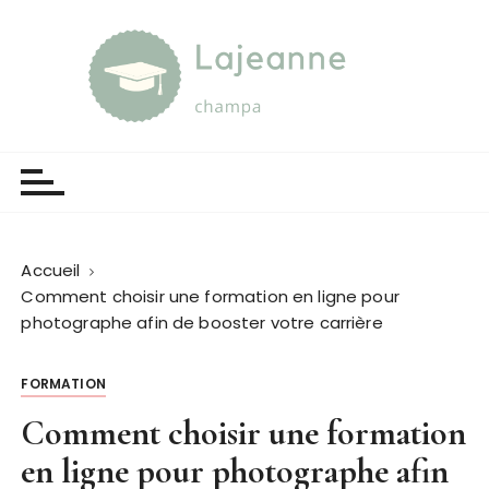
P
a
s
s
e
Lajeanne champa
Guide et orientation
r
a
u
c
o
Accueil
n
Comment choisir une formation en ligne pour
t
photographe afin de booster votre carrière
e
n
FORMATION
u
Comment choisir une formation
en ligne pour photographe afin